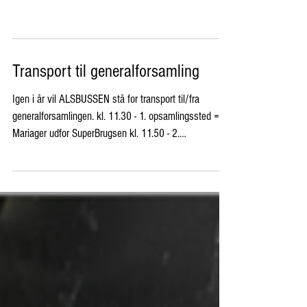
generalforsamling
Transport til generalforsamling
Igen i år vil ALSBUSSEN stå for transport til/fra
generalforsamlingen. kl. 11.30 - 1. opsamlingssted =
Mariager udfor SuperBrugsen kl. 11.50 - 2.
opsamlingssted = Hadsund Busterminal kl. 12.20 - 3.
opsamlingssted = Pladsen ved indgangen til til
Fjordparken kl. 12.25 - 4. opsamlingssted = Hobro
Busterminal RETUR præcis kl. 17.30 fra Idrætscentret
Pris tur/retur Opsamlingssted 1 & 2 - kr. 125,-
Opsamlingssted 3 & 4 - kr. 75,- VIGTIGT - HUSK at
angive nr. på opsamlingssted på in