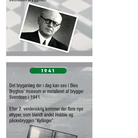
1941
Det bryganlæg der i dag kan ses i Bies
Bryghus’ museum er installeret af brygger
Svendsen i 1941.
Efter 2. verdenskrig kommer der flere nye
øltyper, som blandt andet Hobbie og
påskebryggen ”Kyllinger”.