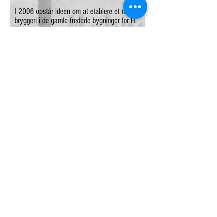
I 2006 opstår ideen om at etablere et mikro-
bryggeri i de gamle fredede bygninger for H.
J Bies Bryggeri.
Efter dialog med kommunen, kulturarv
styrelsen og andre instanser, udbydes
projektet på folkeanparter, og i dag ejes
bryggeriet af ca 1.700 lokale anpartshavere.
Efter en større ombygning og indretning
åbnede Bies Bryghus i 2010.
Bies bryghus består af en restaurant, et
mikro-bryggeri samt et flot museum, alt
sammen på netop dét sted hvor det hele
startede i 1841, nemlig Adelgade 26 9500
Hobro.
Bryghuset drives af en frivillig arbejdende
bestyrelse på 7 personer, samt en
underskov af frivillige hjælpere.
Restauranten er bortforpagtet, og er ét af
Hobros foretrukne spisesteder.