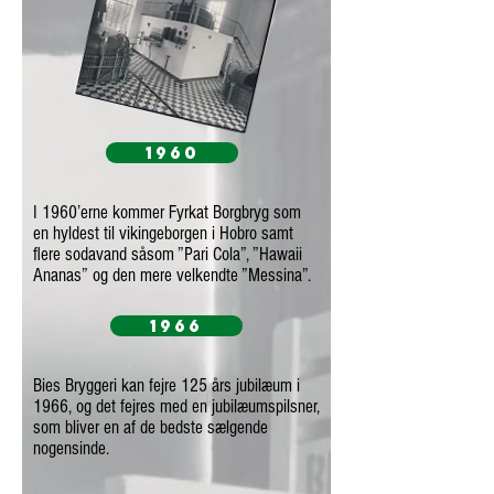
1960
I 1960’erne kommer Fyrkat Borgbryg som
en hyldest til vikingeborgen i Hobro samt
flere sodavand såsom ”Pari Cola”, ”Hawaii
Ananas” og den mere velkendte ”Messina”.
1966
Bies Bryggeri kan fejre 125 års jubilæum i
1966, og det fejres med en jubilæumspilsner,
som bliver en af de bedste sælgende
nogensinde.