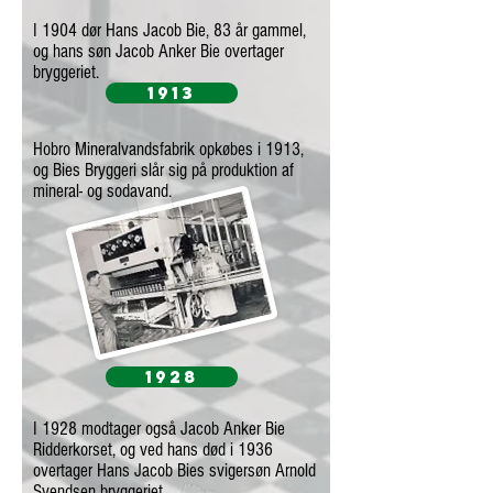
I 1904 dør Hans Jacob Bie, 83 år gammel,
og hans søn Jacob Anker Bie overtager
bryggeriet.
1913
Hobro Mineralvandsfabrik opkøbes i 1913,
og Bies Bryggeri slår sig på produktion af
mineral- og sodavand.
1928
I 1928 modtager også Jacob Anker Bie
Ridderkorset, og ved hans død i 1936
overtager Hans Jacob Bies svigersøn Arnold
Svendsen bryggeriet.