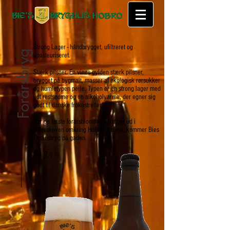
Strong Lager - håndbrygget, ufiltreret og
Forårsbryg
upasteuriseret.
Stærk pilsner. En vinøs gylden stærk pilsner,
brygget på bygmalt, masser af økologisk rørsukker
og humletypen perle. Typen er en strong lager med
lidt restsødme og en alkoholvarme, der egner sig
godt til danske frokostretter.
Når de første forårsblomster springer ud i
Østerskoven omkring Hobro Stadion, kommer Bies
Forårsbryg på gaden.
Vol. 7,0 %